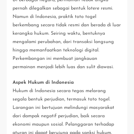
Di berbagai negara, permainan tebak angka
pernah dilegalkan sebagai bentuk lotere resmi.
Namun di Indonesia, praktik toto togel
berkembang secara tidak resmi dan berada di luar
kerangka hukum. Seiring waktu, bentuknya
mengalami perubahan, dari transaksi langsung
hingga memanfaatkan teknologi digital.
Perkembangan ini membuat jangkauan
permainan menjadi lebih luas dan sulit diawasi.
Aspek Hukum di Indonesia
Hukum di Indonesia secara tegas melarang
segala bentuk perjudian, termasuk toto togel.
Larangan ini bertujuan melindungi masyarakat
dari dampak negatif perjudian, baik secara
ekonomi maupun sosial. Pelanggaran terhadap
aturan ini dapat berujung pada sanksi hukum.