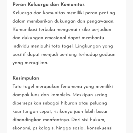
Peran Keluarga dan Komunitas
Keluarga dan komunitas memiliki peran penting
dalam memberikan dukungan dan pengawasan.
Komunikasi terbuka mengenai risiko perjudian
dan dukungan emosional dapat membantu
individu menjauhi toto togel. Lingkungan yang
positif dapat menjadi benteng terhadap godaan
yang merugikan.
Kesimpulan
Toto togel merupakan fenomena yang memiliki
dampak luas dan kompleks. Meskipun sering
dipersepsikan sebagai hiburan atau peluang
keuntungan cepat, risikonya jauh lebih besar
dibandingkan manfaatnya. Dari sisi hukum,
ekonomi, psikologis, hingga sosial, konsekuensi