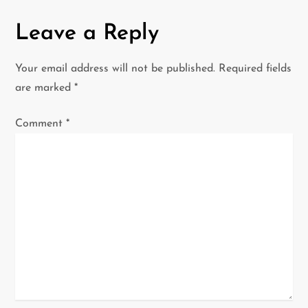
t
Leave a Reply
n
a
Your email address will not be published.
Required fields
are marked
*
v
Comment
*
i
g
a
t
i
o