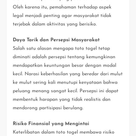
Oleh karena itu, pemahaman terhadap aspek
legal menjadi penting agar masyarakat tidak
terjebak dalam aktivitas yang berisiko.
Daya Tarik dan Persepsi Masyarakat
Salah satu alasan mengapa toto togel tetap
diminati adalah persepsi tentang kemungkinan
mendapatkan keuntungan besar dengan modal
kecil. Narasi keberhasilan yang beredar dari mulut
ke mulut sering kali menutupi kenyataan bahwa
peluang menang sangat kecil. Persepsi ini dapat
membentuk harapan yang tidak realistis dan
mendorong partisipasi berulang.
Risiko Finansial yang Mengintai
Keterlibatan dalam toto togel membawa risiko