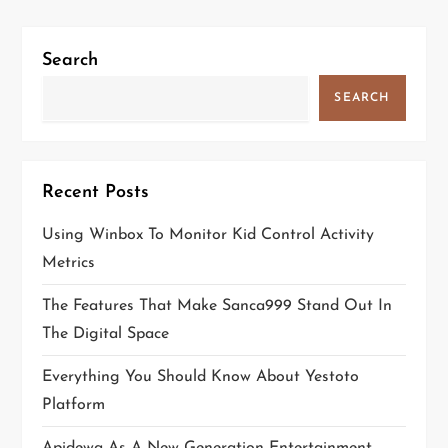
Search
SEARCH
Recent Posts
Using Winbox To Monitor Kid Control Activity
Metrics
The Features That Make Sanca999 Stand Out In
The Digital Space
Everything You Should Know About Yestoto
Platform