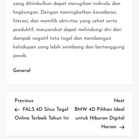
yang ditimbulkan dapat merugikan individu dan
lingkungan. Dengan meningkatkan kesadaran,
literasi, dan memilih aktivitas yang sehat serta
produktif, masyarakat dapat melindungi diri dari
dampak negatif toto togel dan membangun
kehidupan yang lebih seimbang dan bertanggung
jawab.
General
P
Previous
Next
Previous
Next
Post
Post
FALS 4D Situs Togel
BMW 4D Pilihan Ideal
o
Online Terbaik Tahun Ini
untuk Hiburan Digital
Harian
s