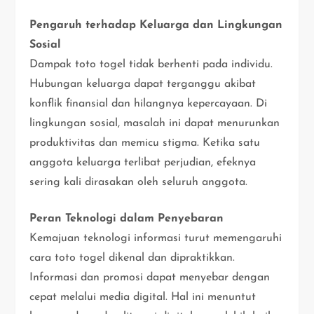
Pengaruh terhadap Keluarga dan Lingkungan
Sosial
Dampak toto togel tidak berhenti pada individu.
Hubungan keluarga dapat terganggu akibat
konflik finansial dan hilangnya kepercayaan. Di
lingkungan sosial, masalah ini dapat menurunkan
produktivitas dan memicu stigma. Ketika satu
anggota keluarga terlibat perjudian, efeknya
sering kali dirasakan oleh seluruh anggota.
Peran Teknologi dalam Penyebaran
Kemajuan teknologi informasi turut memengaruhi
cara toto togel dikenal dan dipraktikkan.
Informasi dan promosi dapat menyebar dengan
cepat melalui media digital. Hal ini menuntut