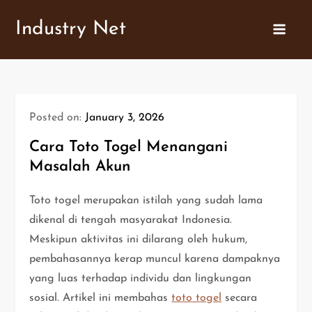
Skip
Industry Net
to
content
Posted on:
January 3, 2026
Cara Toto Togel Menangani
Masalah Akun
Toto togel merupakan istilah yang sudah lama
dikenal di tengah masyarakat Indonesia.
Meskipun aktivitas ini dilarang oleh hukum,
pembahasannya kerap muncul karena dampaknya
yang luas terhadap individu dan lingkungan
sosial. Artikel ini membahas
toto togel
secara